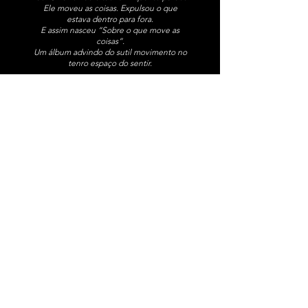
Ele moveu as coisas. Expulsou o que
estava dentro para fora.
E assim nasceu “Sobre o que move as
coisas”.
Um álbum advindo do sutil movimento no
tenro espaço do sentir.
Algumas destas peças foram compostas
durante o meu período de isolamento na
Áustria, entre março e abril de 2020 (“Suíte
sobre tempos estranhos”). Outras, fruto da
partida precoce de uma pessoa querida e da
descoberta tardia do quanto ela me ensinou
(“Terezinha”). Outras, inspiradas em músicos
e compositores que admiro e falam à minha
alma (“Choro pra Tati” e “Alegre Menina”).
Outras, sobre o pressentimento do fim de um
ciclo (“Almost the end”).
Por último, sobre a busca incessante daquilo
que move as coisas, que preenche a alma:
“Sobre o que move as coisas”.
Eloá Gonçalves. Novembro de 2022.