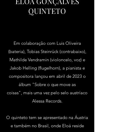
ELOÁ GONÇALVES
QUINTETO
Avenir Light é uma fonte limpa e elegante,
preferida pelos designers. É agradável aos
olhos e uma ótima fonte para títulos,
parágrafos e textos. mais.
Em colaboração com Luis Oliveira
(bateria), Tobias Steinrück (contrabaixo),
Mathilde Vendramin (violoncelo, voz) e
Jakob Helling (flugelhorn), a pianista e
compositora lançou em abril de 2023 o
álbum "Sobre o que move as
coisas", mais uma vez pelo selo austríaco
Alessa Records.
O quinteto tem se apresentado na Áustria
e também no Brasil, onde Eloá reside